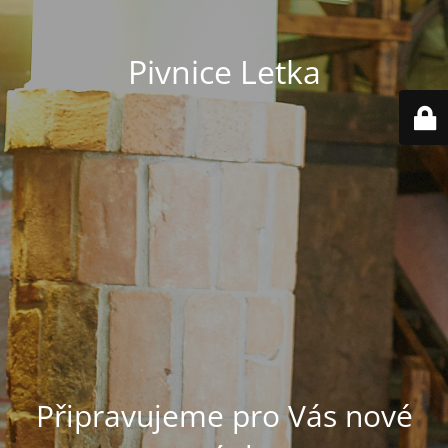
Pivnice Letka
Připravujeme pro Vás nové